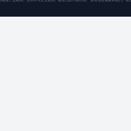
均来源于互联网，仅供学习交流使用，版权归原作者所有。 如有侵权请联系我们，我们